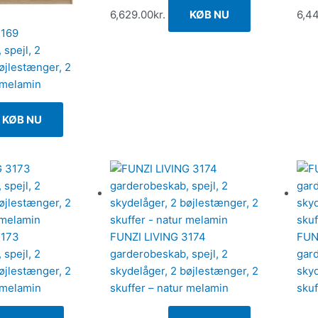
6,629.00
kr.
KØB NU
6,4
3169
spejl, 2
øjlestænger, 2
 melamin
KØB NU
3173
FUNZI LIVING 3174
FUN
spejl, 2
garderobeskab, spejl, 2
gard
øjlestænger, 2
skydelåger, 2 bøjlestænger, 2
skyd
 melamin
skuffer – natur melamin
skuf