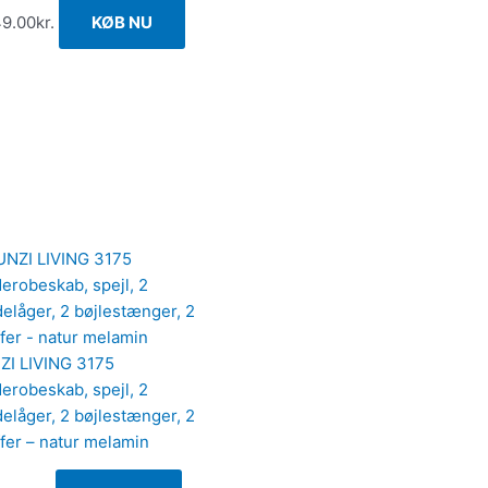
49.00
kr.
KØB NU
ZI LIVING 3175
erobeskab, spejl, 2
elåger, 2 bøjlestænger, 2
fer – natur melamin