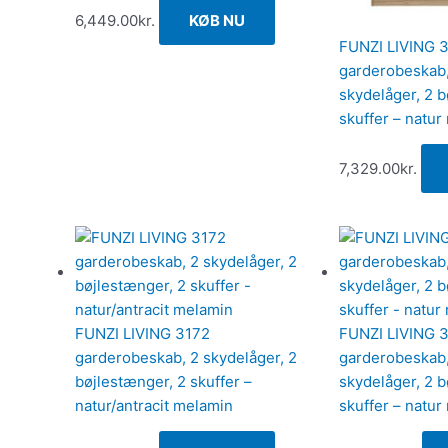
6,449.00
kr.
KØB NU
FUNZI LIVING 
garderobeskab, 
skydelåger, 2 b
skuffer – natur
7,329.00
kr.
FUNZI LIVING 3172
FUNZI LIVING 
garderobeskab, 2 skydelåger, 2
garderobeskab, 
bøjlestænger, 2 skuffer –
skydelåger, 2 b
natur/antracit melamin
skuffer – natur