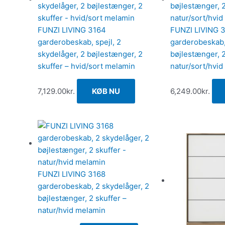
FUNZI LIVING 3164
FUNZI LIVING 
garderobeskab, spejl, 2
garderobeskab,
skydelåger, 2 bøjlestænger, 2
bøjlestænger, 2
skuffer – hvid/sort melamin
natur/sort/hvi
7,129.00
kr.
KØB NU
6,249.00
kr.
FUNZI LIVING 3168
garderobeskab, 2 skydelåger, 2
bøjlestænger, 2 skuffer –
natur/hvid melamin