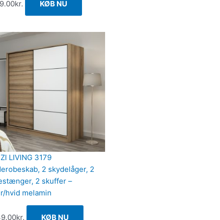
59.00
kr.
KØB NU
ZI LIVING 3179
erobeskab, 2 skydelåger, 2
estænger, 2 skuffer –
ur/hvid melamin
49.00
kr.
KØB NU