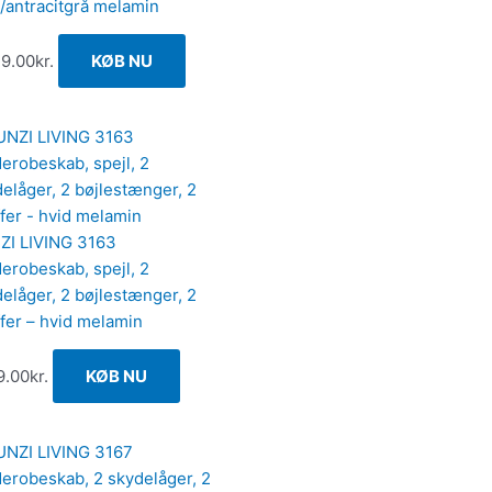
/antracitgrå melamin
49.00
kr.
KØB NU
ZI LIVING 3163
erobeskab, spejl, 2
elåger, 2 bøjlestænger, 2
fer – hvid melamin
9.00
kr.
KØB NU