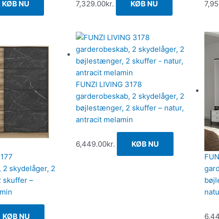
KØB NU
7,329.00
kr.
KØB NU
7,9
FUNZI LIVING 3178
garderobeskab, 2 skydelåger, 2
bøjlestænger, 2 skuffer – natur,
antracit melamin
6,449.00
kr.
KØB NU
3177
FUN
 2 skydelåger, 2
gard
 skuffer –
bøjl
amin
nat
KØB NU
6,4