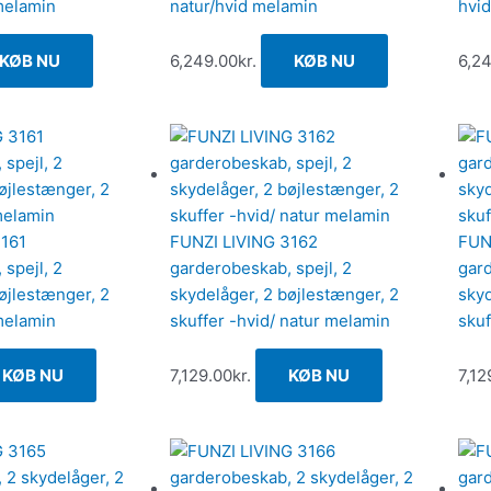
melamin
natur/hvid melamin
hvid
KØB NU
6,249.00
kr.
KØB NU
6,2
3161
FUNZI LIVING 3162
FUN
spejl, 2
garderobeskab, spejl, 2
gard
øjlestænger, 2
skydelåger, 2 bøjlestænger, 2
skyd
melamin
skuffer -hvid/ natur melamin
skuf
KØB NU
7,129.00
kr.
KØB NU
7,12