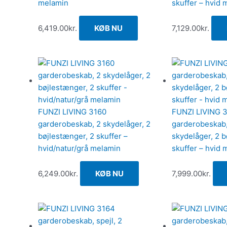
melamin
skuffer – hvid 
6,419.00
kr.
KØB NU
7,129.00
kr.
FUNZI LIVING 3160
FUNZI LIVING 
garderobeskab, 2 skydelåger, 2
garderobeskab, 
bøjlestænger, 2 skuffer –
skydelåger, 2 b
hvid/natur/grå melamin
skuffer – hvid 
6,249.00
kr.
KØB NU
7,999.00
kr.