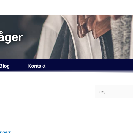
åger
Blog
Kontakt
r
erværk