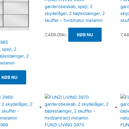
garderobeskab, spejl, 2
gard
skydelåger, 2 bøjlestænger, 2
skyd
skuffer – hvid/natur melamin
skuf
7,469.00
kr.
KØB NU
7,4
3965
spejl, 2
øjlestænger, 2
melamin
KØB NU
3969
FUNZI LIVING 3970
FUN