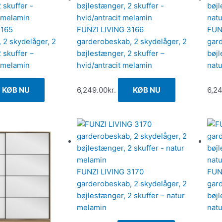
3165
FUNZI LIVING 3166
FUN
 2 skydelåger, 2
garderobeskab, 2 skydelåger, 2
gard
 skuffer –
bøjlestænger, 2 skuffer –
bøjl
d melamin
hvid/antracit melamin
nat
KØB NU
6,249.00
kr.
KØB NU
6,2
FUNZI LIVING 3170
FUN
garderobeskab, 2 skydelåger, 2
gard
bøjlestænger, 2 skuffer – natur
bøjl
melamin
natu