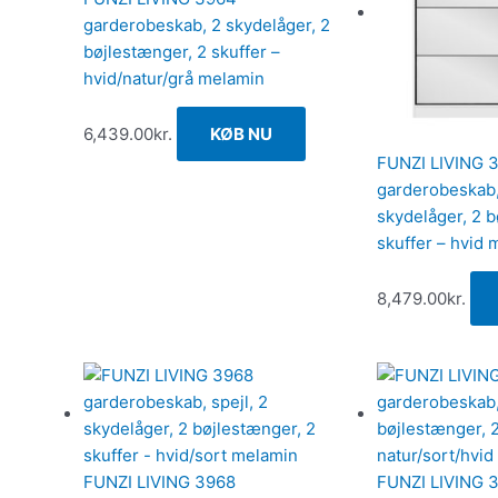
garderobeskab, 2 skydelåger, 2
bøjlestænger, 2 skuffer –
hvid/natur/grå melamin
6,439.00
kr.
KØB NU
FUNZI LIVING 
garderobeskab, 
skydelåger, 2 b
skuffer – hvid 
8,479.00
kr.
FUNZI LIVING 3968
FUNZI LIVING 