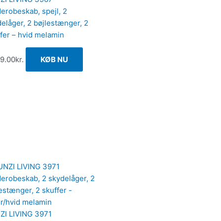
erobeskab, spejl, 2
elåger, 2 bøjlestænger, 2
fer – hvid melamin
69.00
kr.
KØB NU
ZI LIVING 3971