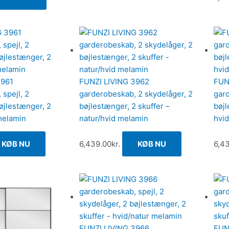
3961
FUNZI LIVING 3962
FUN
spejl, 2
garderobeskab, 2 skydelåger, 2
gard
øjlestænger, 2
bøjlestænger, 2 skuffer –
bøjl
melamin
natur/hvid melamin
hvid
KØB NU
6,439.00
kr.
KØB NU
6,4
FUNZI LIVING 3966
FUN