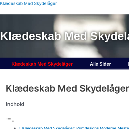
Gå
Klædeskab Med Skydelåger
til
indholdet
Klædeskab Med Skydel
Klædeskab Med Skydelåger
Alle Sider
Klædeskab Med Skydelåge
Indhold
Klædeskab Med Skydelåger: Rumdesigns Moderne Mest