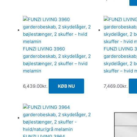
FUNZI LIVING 3960
FUNZI LIVING 
garderobeskab, 2 skydelåger, 2
garderobeskab, 
bøjlestænger, 2 skuffer – hvid
skydelåger, 2 b
melamin
skuffer – hvid 
6,439.00
kr.
KØB NU
7,469.00
kr.
FUNZI LIVING 3964