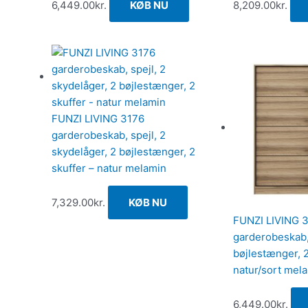
6,449.00
kr.
KØB NU
8,209.00
kr.
FUNZI LIVING 3176
garderobeskab, spejl, 2
skydelåger, 2 bøjlestænger, 2
skuffer – natur melamin
7,329.00
kr.
KØB NU
FUNZI LIVING 
garderobeskab,
bøjlestænger, 2
natur/sort mel
6,449.00
kr.