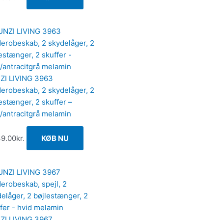
ZI LIVING 3963
erobeskab, 2 skydelåger, 2
estænger, 2 skuffer –
/antracitgrå melamin
39.00
kr.
KØB NU
ZI LIVING 3967