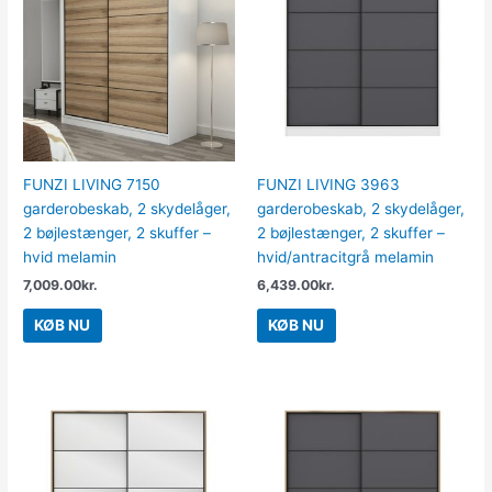
FUNZI LIVING 7150
FUNZI LIVING 3963
garderobeskab, 2 skydelåger,
garderobeskab, 2 skydelåger,
2 bøjlestænger, 2 skuffer –
2 bøjlestænger, 2 skuffer –
hvid melamin
hvid/antracitgrå melamin
7,009.00
kr.
6,439.00
kr.
KØB NU
KØB NU