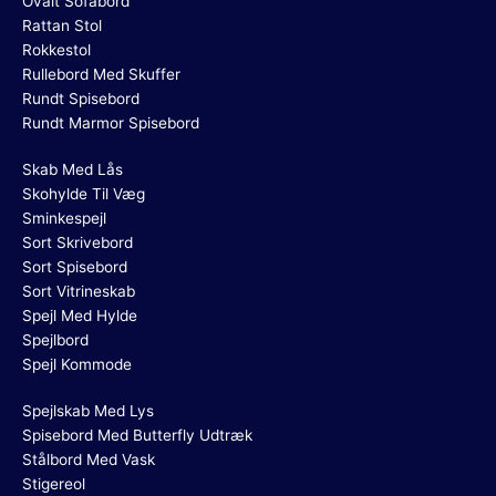
Ovalt Sofabord
Rattan Stol
Rokkestol
Rullebord Med Skuffer
Rundt Spisebord
Rundt Marmor Spisebord
Skab Med Lås
Skohylde Til Væg
Sminkespejl
Sort Skrivebord
Sort Spisebord
Sort Vitrineskab
Spejl Med Hylde
Spejlbord
Spejl Kommode
Spejlskab Med Lys
Spisebord Med Butterfly Udtræk
Stålbord Med Vask
Stigereol