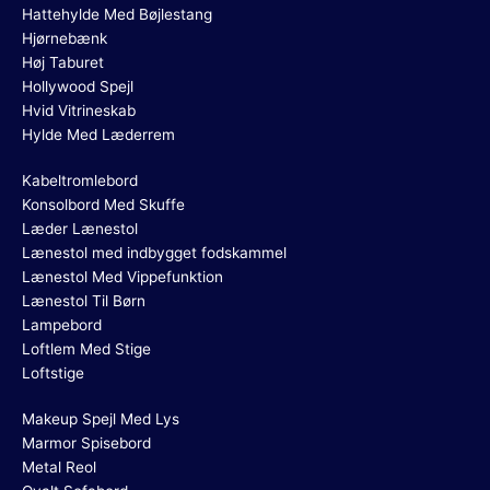
Hattehylde Med Bøjlestang
Hjørnebænk
Høj Taburet
Hollywood Spejl
Hvid Vitrineskab
Hylde Med Læderrem
Kabeltromlebord
Konsolbord Med Skuffe
Læder Lænestol
Lænestol med indbygget fodskammel
Lænestol Med Vippefunktion
Lænestol Til Børn
Lampebord
Loftlem Med Stige
Loftstige
Makeup Spejl Med Lys
Marmor Spisebord
Metal Reol