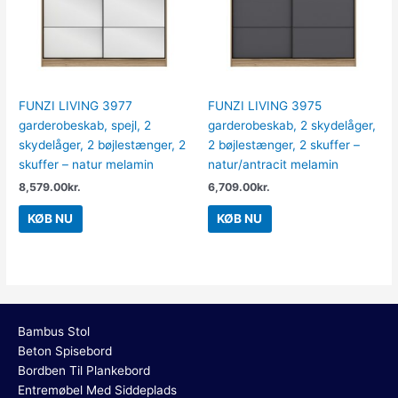
FUNZI LIVING 3977
FUNZI LIVING 3975
garderobeskab, spejl, 2
garderobeskab, 2 skydelåger,
skydelåger, 2 bøjlestænger, 2
2 bøjlestænger, 2 skuffer –
skuffer – natur melamin
natur/antracit melamin
8,579.00
kr.
6,709.00
kr.
KØB NU
KØB NU
Bambus Stol
Beton Spisebord
Bordben Til Plankebord
Entremøbel Med Siddeplads