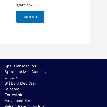
7,549.00
kr.
KØB NU
Spejlskab Med Lys
Spisebord Med Butterfly
Udtræk
Stålbord Med Vask
Stigereol
Tørreskab
Væghængt Bord
Velour Spisebordsstole