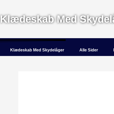
Gå
til
indholdet
Klædeskab Med Skydel
Klædeskab Med Skydelåger
Alle Sider