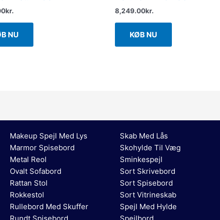
00
kr.
8,249.00
kr.
ØB NU
KØB NU
Makeup Spejl Med Lys
Skab Med Lås
Marmor Spisebord
Skohylde Til Væg
Metal Reol
Sminkespejl
Ovalt Sofabord
Sort Skrivebord
Rattan Stol
Sort Spisebord
Rokkestol
Sort Vitrineskab
Rullebord Med Skuffer
Spejl Med Hylde
Rundt Spisebord
Spejlbord