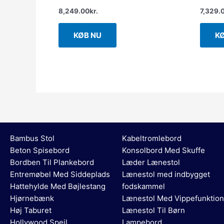
8,249.00
kr.
7,329.
KØB NU
K
Bambus Stol
Kabeltromlebord
Beton Spisebord
Konsolbord Med Skuffe
Bordben Til Plankebord
Læder Lænestol
Entremøbel Med Siddeplads
Lænestol med indbygget
Hattehylde Med Bøjlestang
fodskammel
Hjørnebænk
Lænestol Med Vippefunktion
Høj Taburet
Lænestol Til Børn
Hollywood Spejl
Lampebord