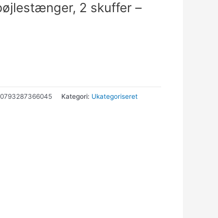
bøjlestænger, 2 skuffer –
60793287366045
Kategori:
Ukategoriseret