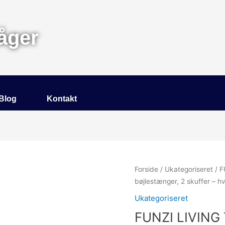
åger
Blog
Kontakt
Forside
/
Ukategoriseret
/ F
bøjlestænger, 2 skuffer – h
Ukategoriseret
FUNZI LIVING 