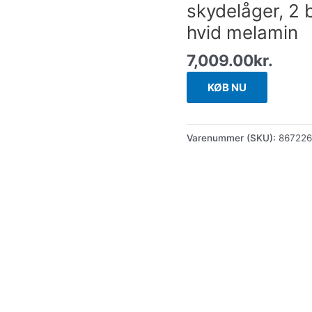
skydelåger, 2 
hvid melamin
7,009.00
kr.
KØB NU
Varenummer (SKU):
86722