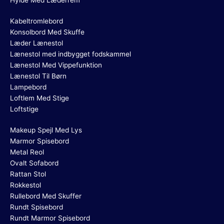
Hylde Med Læderrem
Kabeltromlebord
Konsolbord Med Skuffe
Læder Lænestol
Lænestol med indbygget fodskammel
Lænestol Med Vippefunktion
Lænestol Til Børn
Lampebord
Loftlem Med Stige
Loftstige
Makeup Spejl Med Lys
Marmor Spisebord
Metal Reol
Ovalt Sofabord
Rattan Stol
Rokkestol
Rullebord Med Skuffer
Rundt Spisebord
Rundt Marmor Spisebord