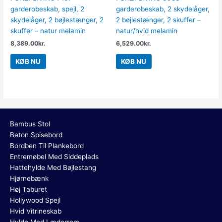
garderobeskab, spejl, 2
garderobeskab, 2 skydelåger,
skydelåger, 2 bøjlestænger, 2
2 bøjlestænger, 2 skuffer –
skuffer – natur melamin
natur/hvid melamin
8,389.00
kr.
6,529.00
kr.
KØB NU
KØB NU
Bambus Stol
Beton Spisebord
Bordben Til Plankebord
Entremøbel Med Siddeplads
Hattehylde Med Bøjlestang
Hjørnebænk
Høj Taburet
Hollywood Spejl
Hvid Vitrineskab