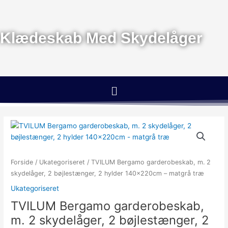
Gå
til
indholdet
Klædeskab Med Skydelåger
Menu
Forside
/
Ukategoriseret
/ TVILUM Bergamo garderobeskab, m. 2
skydelåger, 2 bøjlestænger, 2 hylder 140x220cm – matgrå træ
Ukategoriseret
TVILUM Bergamo garderobeskab,
m. 2 skydelåger, 2 bøjlestænger, 2