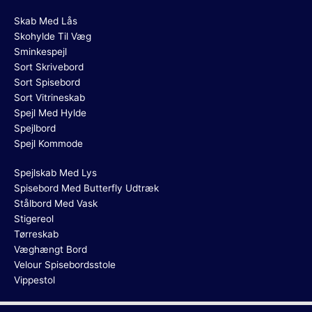
Skab Med Lås
Skohylde Til Væg
Sminkespejl
Sort Skrivebord
Sort Spisebord
Sort Vitrineskab
Spejl Med Hylde
Spejlbord
Spejl Kommode
Spejlskab Med Lys
Spisebord Med Butterfly Udtræk
Stålbord Med Vask
Stigereol
Tørreskab
Væghængt Bord
Velour Spisebordsstole
Vippestol