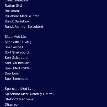
Ovalt Sofabord
Rattan Stol
Rokkestol
Rullebord Med Skuffer
Rundt Spisebord
Rundt Marmor Spisebord
Skab Med Lås
Skohylde Til Væg
Sminkespejl
Sort Skrivebord
Sort Spisebord
Sort Vitrineskab
Spejl Med Hylde
Spejlbord
Spejl Kommode
Spejlskab Med Lys
Spisebord Med Butterfly Udtræk
Stålbord Med Vask
Stigereol