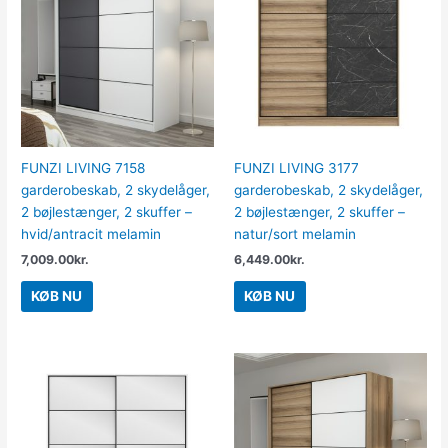
FUNZI LIVING 7158
FUNZI LIVING 3177
garderobeskab, 2 skydelåger,
garderobeskab, 2 skydelåger,
2 bøjlestænger, 2 skuffer –
2 bøjlestænger, 2 skuffer –
hvid/antracit melamin
natur/sort melamin
7,009.00
kr.
6,449.00
kr.
KØB NU
KØB NU