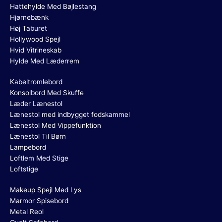
Hattehylde Med Bøjlestang
Hjørnebænk
Høj Taburet
Hollywood Spejl
Hvid Vitrineskab
Hylde Med Læderrem
Kabeltromlebord
Konsolbord Med Skuffe
Læder Lænestol
Lænestol med indbygget fodskammel
Lænestol Med Vippefunktion
Lænestol Til Børn
Lampebord
Loftlem Med Stige
Loftstige
Makeup Spejl Med Lys
Marmor Spisebord
Metal Reol