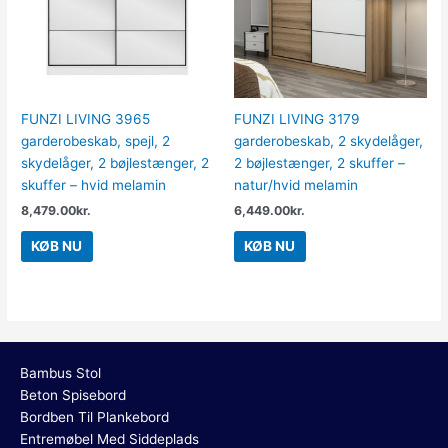
FUNZI LIVING 3965
FUNZI LIVING 3179
garderobeskab, spejl, 2
garderobeskab, 2 skydelåger,
skydelåger, 2 bøjlestænger, 2
2 bøjlestænger, 2 skuffer –
skuffer – hvid melamin
natur/hvid melamin
8,479.00
kr.
6,449.00
kr.
KØB NU
KØB NU
Bambus Stol
Beton Spisebord
Bordben Til Plankebord
Entremøbel Med Siddeplads