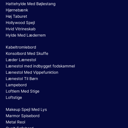
Hattehylde Med Bøjlestang
Hjørnebænk
Høj Taburet
Hollywood Spejl
Hvid Vitrineskab
Hylde Med Læderrem
Kabeltromlebord
Konsolbord Med Skuffe
Læder Lænestol
Lænestol med indbygget fodskammel
Lænestol Med Vippefunktion
Lænestol Til Børn
Lampebord
Loftlem Med Stige
Loftstige
Makeup Spejl Med Lys
Marmor Spisebord
Metal Reol