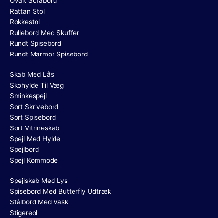
Ovalt Sofabord
Rattan Stol
Rokkestol
Rullebord Med Skuffer
Rundt Spisebord
Rundt Marmor Spisebord
Skab Med Lås
Skohylde Til Væg
Sminkespejl
Sort Skrivebord
Sort Spisebord
Sort Vitrineskab
Spejl Med Hylde
Spejlbord
Spejl Kommode
Spejlskab Med Lys
Spisebord Med Butterfly Udtræk
Stålbord Med Vask
Stigereol