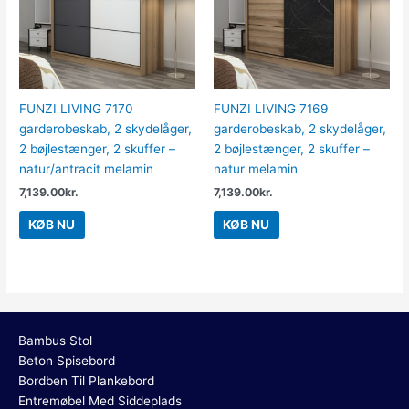
FUNZI LIVING 7170
FUNZI LIVING 7169
garderobeskab, 2 skydelåger,
garderobeskab, 2 skydelåger,
2 bøjlestænger, 2 skuffer –
2 bøjlestænger, 2 skuffer –
natur/antracit melamin
natur melamin
7,139.00
kr.
7,139.00
kr.
KØB NU
KØB NU
Bambus Stol
Beton Spisebord
Bordben Til Plankebord
Entremøbel Med Siddeplads