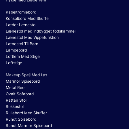
Hylde Med Læderrem
Kabeltromlebord
Konsolbord Med Skuffe
Læder Lænestol
Lænestol med indbygget fodskammel
Lænestol Med Vippefunktion
Lænestol Til Børn
Lampebord
Loftlem Med Stige
Loftstige
Makeup Spejl Med Lys
Marmor Spisebord
Metal Reol
Ovalt Sofabord
Rattan Stol
Rokkestol
Rullebord Med Skuffer
Rundt Spisebord
Rundt Marmor Spisebord