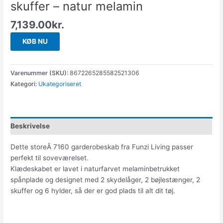
skuffer – natur melamin
7,139.00
kr.
KØB NU
Varenummer (SKU):
8672265285582521306
Kategori:
Ukategoriseret
Beskrivelse
Dette storeÂ 7160 garderobeskab fra Funzi Living passer
perfekt til soveværelset.
Klædeskabet er lavet i naturfarvet melaminbetrukket
spånplade og designet med 2 skydelåger, 2 bøjlestænger, 2
skuffer og 6 hylder, så der er god plads til alt dit tøj.