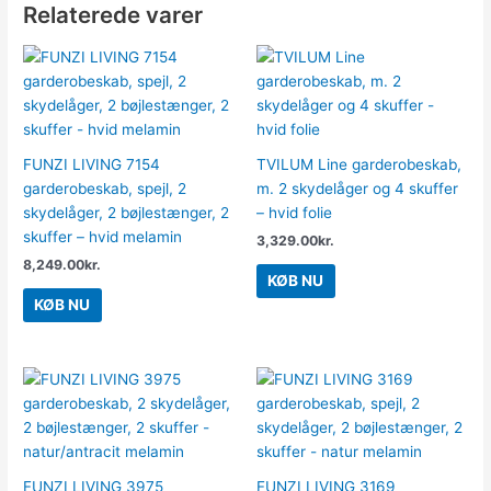
Relaterede varer
FUNZI LIVING 7154
TVILUM Line garderobeskab,
garderobeskab, spejl, 2
m. 2 skydelåger og 4 skuffer
skydelåger, 2 bøjlestænger, 2
– hvid folie
skuffer – hvid melamin
3,329.00
kr.
8,249.00
kr.
KØB NU
KØB NU
FUNZI LIVING 3975
FUNZI LIVING 3169