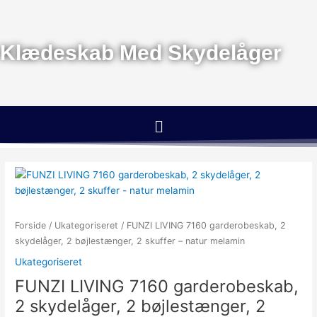
Gå
til
indholdet
Klædeskab Med Skydelåger
Menu
Forside
/
Ukategoriseret
/ FUNZI LIVING 7160 garderobeskab, 2
skydelåger, 2 bøjlestænger, 2 skuffer – natur melamin
Ukategoriseret
FUNZI LIVING 7160 garderobeskab,
2 skydelåger, 2 bøjlestænger, 2