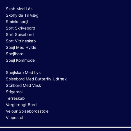
Skab Med Lås
Skohylde Til Væg
Sminkespejl
Sort Skrivebord
Sort Spisebord
Sort Vitrineskab
Spejl Med Hylde
Spejlbord
Spejl Kommode
Spejlskab Med Lys
Spisebord Med Butterfly Udtræk
Stålbord Med Vask
Stigereol
Tørreskab
Væghængt Bord
Velour Spisebordsstole
Vippestol