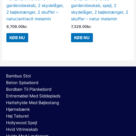
garderobeskab, 2 skydelåger,
garderobeskab, spejl, 2
2 bøjlestænger, 2 skuffer –
skydelåger, 2 bøjlestænger, 2
natur/antracit melamin
skuffer – natur melamin
6,709.00
kr.
7,329.00
kr.
KØB NU
KØB NU
Bambus Stol
Beton Spisebord
Bordben Til Plankebord
Entremøbel Med Siddeplads
Hattehylde Med Bøjlestang
Hjørnebænk
Høj Taburet
Hollywood Spejl
Hvid Vitrineskab