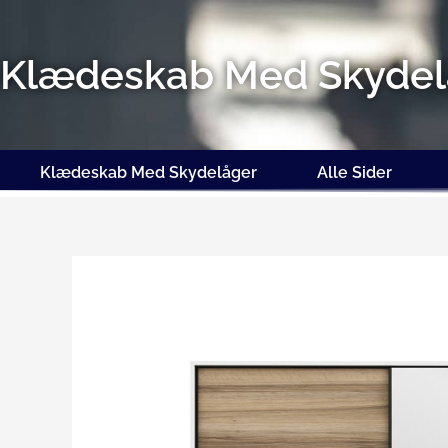
Gå
til
indholdet
Klædeskab Med Skydel
Klædeskab Med Skydelåger
Alle Sider