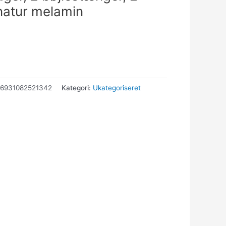
/natur melamin
66931082521342
Kategori:
Ukategoriseret