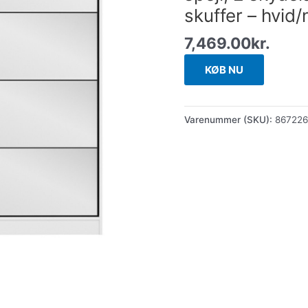
skuffer – hvid
7,469.00
kr.
KØB NU
Varenummer (SKU):
86722