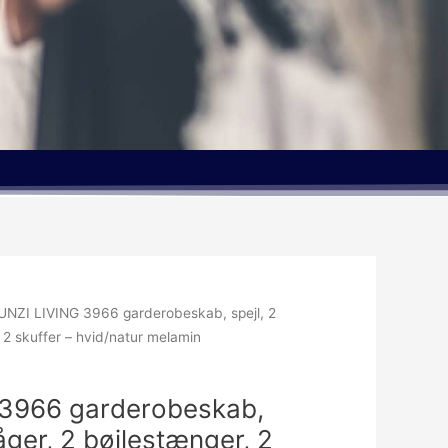
UNZI LIVING 3966 garderobeskab, spejl, 2
 2 skuffer – hvid/natur melamin
 3966 garderobeskab,
åger, 2 bøjlestænger, 2