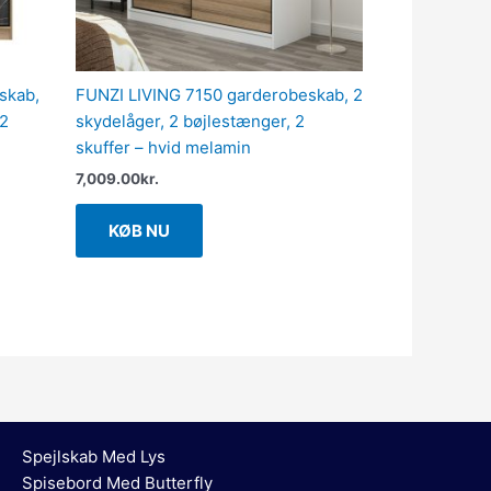
skab,
FUNZI LIVING 7150 garderobeskab, 2
 2
skydelåger, 2 bøjlestænger, 2
skuffer – hvid melamin
7,009.00
kr.
KØB NU
Spejlskab Med Lys
Spisebord Med Butterfly