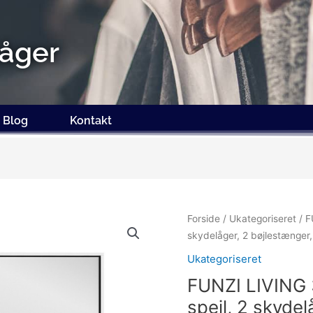
åger
Blog
Kontakt
Forside
/
Ukategoriseret
/ F
skydelåger, 2 bøjlestænger,
Ukategoriseret
FUNZI LIVING
spejl, 2 skydel