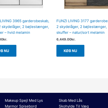
LIVING 3965 garderobeskab,
FUNZI LIVING 3177 garderobe
 2 skydelåger, 2 bøjlestænger,
2 skydelåger, 2 bøjlestænger,
fer – hvid melamin
skuffer – natur/sort melamin
00
kr.
6,449.00
kr.
ØB NU
KØB NU
Makeup Spejl Med Lys
Skab Med Lås
Marmor Spisebord
Skohylde Til Væg