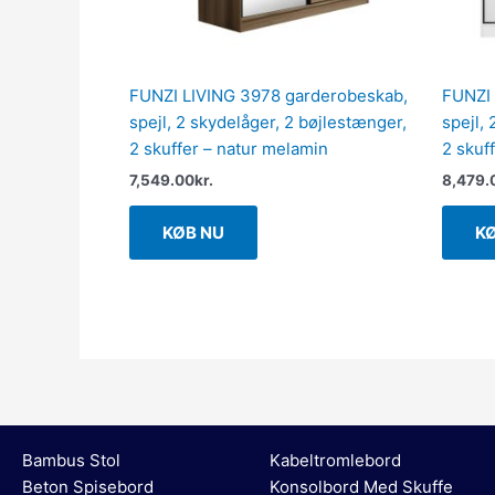
FUNZI LIVING 3978 garderobeskab,
FUNZI 
spejl, 2 skydelåger, 2 bøjlestænger,
spejl,
2 skuffer – natur melamin
2 skuf
7,549.00
kr.
8,479.
KØB NU
K
Bambus Stol
Kabeltromlebord
Beton Spisebord
Konsolbord Med Skuffe