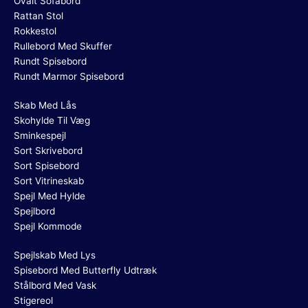
Ovalt Sofabord
Rattan Stol
Rokkestol
Rullebord Med Skuffer
Rundt Spisebord
Rundt Marmor Spisebord
Skab Med Lås
Skohylde Til Væg
Sminkespejl
Sort Skrivebord
Sort Spisebord
Sort Vitrineskab
Spejl Med Hylde
Spejlbord
Spejl Kommode
Spejlskab Med Lys
Spisebord Med Butterfly Udtræk
Stålbord Med Vask
Stigereol