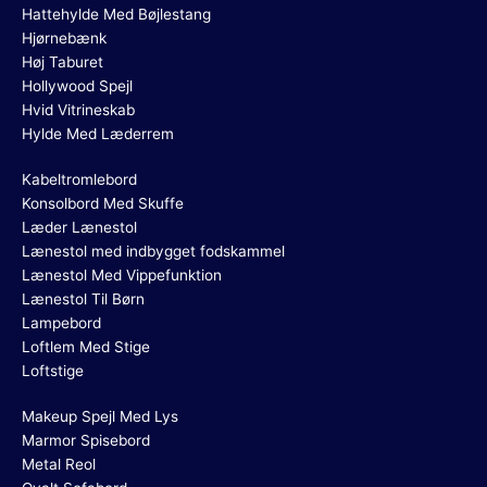
Hattehylde Med Bøjlestang
Hjørnebænk
Høj Taburet
Hollywood Spejl
Hvid Vitrineskab
Hylde Med Læderrem
Kabeltromlebord
Konsolbord Med Skuffe
Læder Lænestol
Lænestol med indbygget fodskammel
Lænestol Med Vippefunktion
Lænestol Til Børn
Lampebord
Loftlem Med Stige
Loftstige
Makeup Spejl Med Lys
Marmor Spisebord
Metal Reol