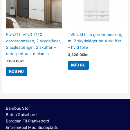
FUNZI LIVING 7170
TVILUM Line garderobeskab,
garderobeskab, 2 skydelåger,
m. 2 skydelåger og 4 skuffer
2 bøjlestænger, 2 skuffer –
– hvid folie
natur/antracit melamin
3,329.00
kr.
7,139.00
kr.
KØB NU
KØB NU
Bambus Stol
Beton Spisebord
Bordben Til Plankebord
Entremøbel Med Siddeplads