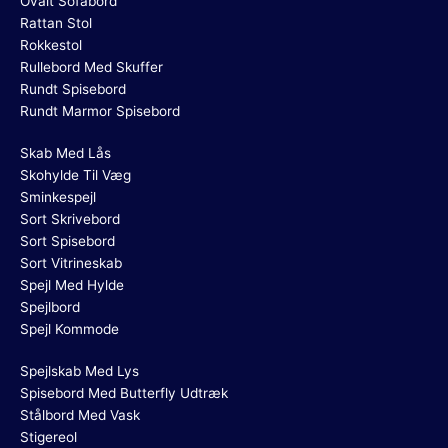
Ovalt Sofabord
Rattan Stol
Rokkestol
Rullebord Med Skuffer
Rundt Spisebord
Rundt Marmor Spisebord
Skab Med Lås
Skohylde Til Væg
Sminkespejl
Sort Skrivebord
Sort Spisebord
Sort Vitrineskab
Spejl Med Hylde
Spejlbord
Spejl Kommode
Spejlskab Med Lys
Spisebord Med Butterfly Udtræk
Stålbord Med Vask
Stigereol