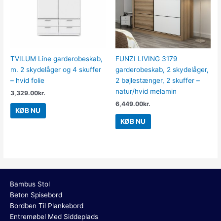
TVILUM Line garderobeskab,
FUNZI LIVING 3179
m. 2 skydelåger og 4 skuffer
garderobeskab, 2 skydelåger,
– hvid folie
2 bøjlestænger, 2 skuffer –
natur/hvid melamin
3,329.00
kr.
6,449.00
kr.
KØB NU
KØB NU
Bambus Stol
Beton Spisebord
Bordben Til Plankebord
Entremøbel Med Siddeplads