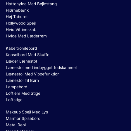
Hattehylde Med Bøjlestang
Hjørnebænk
Høj Taburet
Hollywood Spejl
Hvid Vitrineskab
Hylde Med Læderrem
Kabeltromlebord
Konsolbord Med Skuffe
Læder Lænestol
Lænestol med indbygget fodskammel
Lænestol Med Vippefunktion
Lænestol Til Børn
Lampebord
Loftlem Med Stige
Loftstige
Makeup Spejl Med Lys
Marmor Spisebord
Metal Reol