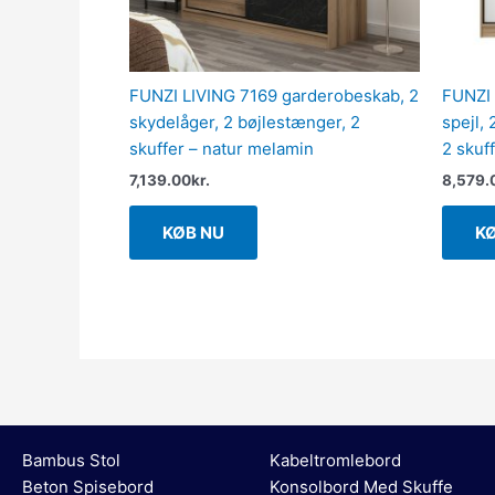
FUNZI LIVING 7169 garderobeskab, 2
FUNZI 
skydelåger, 2 bøjlestænger, 2
spejl,
skuffer – natur melamin
2 skuf
7,139.00
kr.
8,579.
KØB NU
K
Bambus Stol
Kabeltromlebord
Beton Spisebord
Konsolbord Med Skuffe