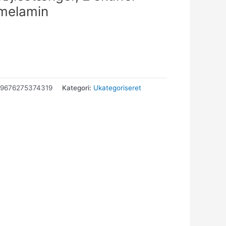
 melamin
69676275374319
Kategori:
Ukategoriseret