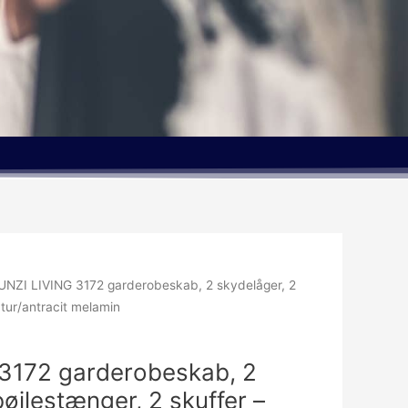
UNZI LIVING 3172 garderobeskab, 2 skydelåger, 2
atur/antracit melamin
3172 garderobeskab, 2
bøjlestænger, 2 skuffer –