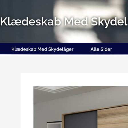
Gå
til
indholdet
Klædeskab Med Skydel
Klædeskab Med Skydelåger
Alle Sider