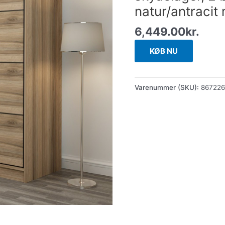
natur/antracit
6,449.00
kr.
KØB NU
Varenummer (SKU):
86722