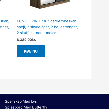
skab,
FUNZI LIVING 7167 garderobeskab,
ænger,
spejl, 2 skydelåger, 2 bøjlestænger,
2 skuffer – natur melamin
8,389.00
kr.
KØB NU
Spejlskab Med Lys
Spisebord Med Butterfly