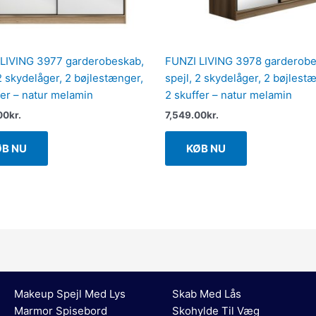
LIVING 3977 garderobeskab,
FUNZI LIVING 3978 garderobe
 2 skydelåger, 2 bøjlestænger,
spejl, 2 skydelåger, 2 bøjlest
fer – natur melamin
2 skuffer – natur melamin
00
kr.
7,549.00
kr.
ØB NU
KØB NU
Makeup Spejl Med Lys
Skab Med Lås
Marmor Spisebord
Skohylde Til Væg