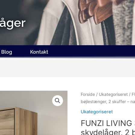
åger
Blog
Kontakt
Forside
/
Ukategoriseret
/ F
bøjlestænger, 2 skuffer – n
Ukategoriseret
FUNZI LIVING 
skydelåger, 2 