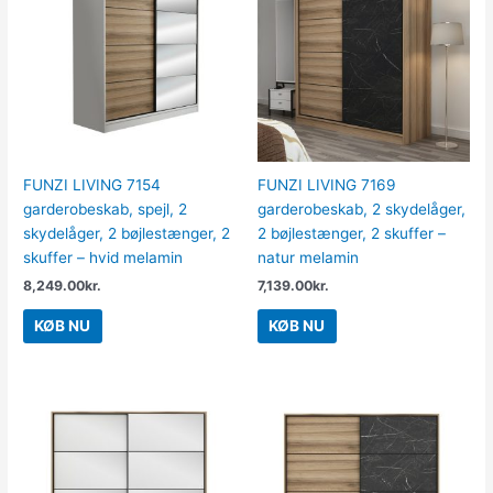
FUNZI LIVING 7154
FUNZI LIVING 7169
garderobeskab, spejl, 2
garderobeskab, 2 skydelåger,
skydelåger, 2 bøjlestænger, 2
2 bøjlestænger, 2 skuffer –
skuffer – hvid melamin
natur melamin
8,249.00
kr.
7,139.00
kr.
KØB NU
KØB NU