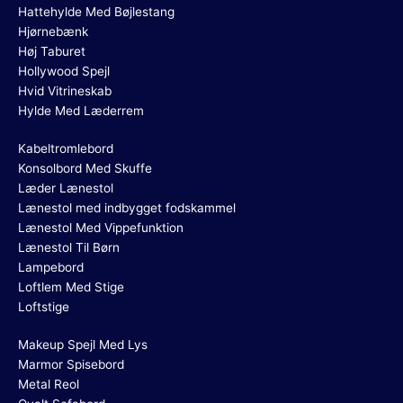
Hattehylde Med Bøjlestang
Hjørnebænk
Høj Taburet
Hollywood Spejl
Hvid Vitrineskab
Hylde Med Læderrem
Kabeltromlebord
Konsolbord Med Skuffe
Læder Lænestol
Lænestol med indbygget fodskammel
Lænestol Med Vippefunktion
Lænestol Til Børn
Lampebord
Loftlem Med Stige
Loftstige
Makeup Spejl Med Lys
Marmor Spisebord
Metal Reol