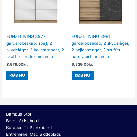
FUNZI LIVING 3977
FUNZI LIVING 3981
garderobeskab, spejl, 2
garderobeskab, 2 skydelåger,
skydelåger, 2 bøjlestænger, 2
2 bøjlestænger, 2 skuffer –
skuffer – natur melamin
natur/sort melamin
8,579.00
kr.
6,529.00
kr.
KØB NU
KØB NU
Bambus Stol
Beton Spisebord
Bordben Til Plankebord
Entremøbel Med Siddeplads