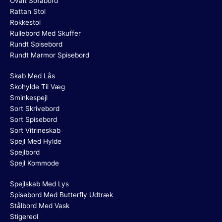
Ovalt Sofabord
Rattan Stol
Rokkestol
Rullebord Med Skuffer
Rundt Spisebord
Rundt Marmor Spisebord
Skab Med Lås
Skohylde Til Væg
Sminkespejl
Sort Skrivebord
Sort Spisebord
Sort Vitrineskab
Spejl Med Hylde
Spejlbord
Spejl Kommode
Spejlskab Med Lys
Spisebord Med Butterfly Udtræk
Stålbord Med Vask
Stigereol