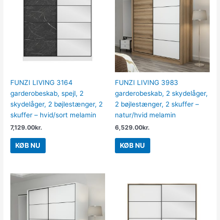
FUNZI LIVING 3164
FUNZI LIVING 3983
garderobeskab, spejl, 2
garderobeskab, 2 skydelåger,
skydelåger, 2 bøjlestænger, 2
2 bøjlestænger, 2 skuffer –
skuffer – hvid/sort melamin
natur/hvid melamin
7,129.00
kr.
6,529.00
kr.
KØB NU
KØB NU