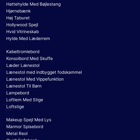
Hattehylde Med Bøjlestang
Hjørnebænk
Høj Taburet
Hollywood Spejl
Hvid Vitrineskab
Hylde Med Læderrem
Kabeltromlebord
Konsolbord Med Skuffe
Læder Lænestol
Lænestol med indbygget fodskammel
Lænestol Med Vippefunktion
Lænestol Til Børn
Lampebord
Loftlem Med Stige
Loftstige
Makeup Spejl Med Lys
Marmor Spisebord
Metal Reol