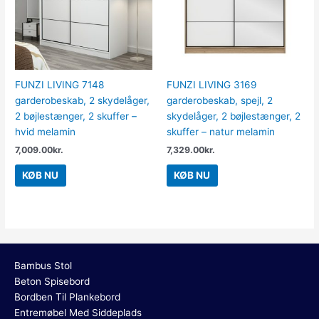
FUNZI LIVING 7148
FUNZI LIVING 3169
garderobeskab, 2 skydelåger,
garderobeskab, spejl, 2
2 bøjlestænger, 2 skuffer –
skydelåger, 2 bøjlestænger, 2
hvid melamin
skuffer – natur melamin
7,009.00
kr.
7,329.00
kr.
KØB NU
KØB NU
Bambus Stol
Beton Spisebord
Bordben Til Plankebord
Entremøbel Med Siddeplads