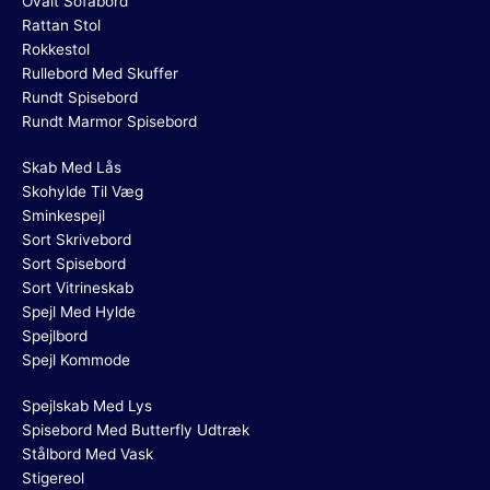
Ovalt Sofabord
Rattan Stol
Rokkestol
Rullebord Med Skuffer
Rundt Spisebord
Rundt Marmor Spisebord
Skab Med Lås
Skohylde Til Væg
Sminkespejl
Sort Skrivebord
Sort Spisebord
Sort Vitrineskab
Spejl Med Hylde
Spejlbord
Spejl Kommode
Spejlskab Med Lys
Spisebord Med Butterfly Udtræk
Stålbord Med Vask
Stigereol