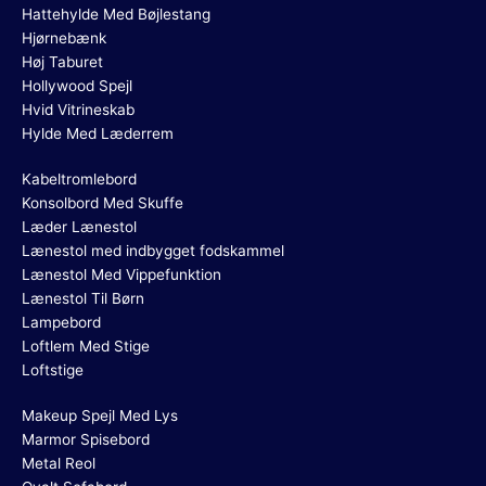
Hattehylde Med Bøjlestang
Hjørnebænk
Høj Taburet
Hollywood Spejl
Hvid Vitrineskab
Hylde Med Læderrem
Kabeltromlebord
Konsolbord Med Skuffe
Læder Lænestol
Lænestol med indbygget fodskammel
Lænestol Med Vippefunktion
Lænestol Til Børn
Lampebord
Loftlem Med Stige
Loftstige
Makeup Spejl Med Lys
Marmor Spisebord
Metal Reol