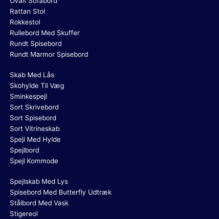
Ovalt Sofabord
Rattan Stol
Rokkestol
Rullebord Med Skuffer
Rundt Spisebord
Rundt Marmor Spisebord
Skab Med Lås
Skohylde Til Væg
Sminkespejl
Sort Skrivebord
Sort Spisebord
Sort Vitrineskab
Spejl Med Hylde
Spejlbord
Spejl Kommode
Spejlskab Med Lys
Spisebord Med Butterfly Udtræk
Stålbord Med Vask
Stigereol