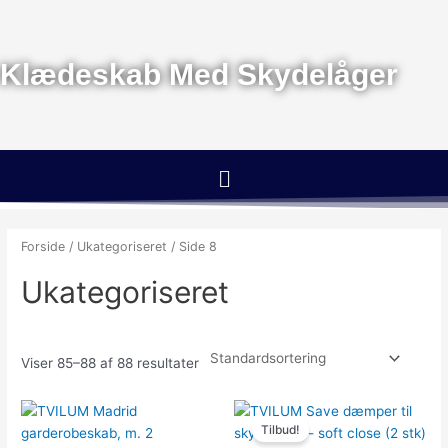
Gå
til
indholdet
Klædeskab Med Skydelåger
Menu
Forside
/
Ukategoriseret
/ Side 8
Ukategoriseret
Viser 85–88 af 88 resultater
Den
Den
oprindelige
aktuelle
Tilbud!
pris
pris