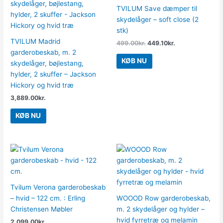
var:
er:
TVILUM Save dæmper til
499.00kr..
449.10kr..
skydelåger – soft close (2
stk)
TVILUM Madrid
499.00
kr.
449.10
kr.
garderobeskab, m. 2
KØB NU
skydelåger, bøjlestang,
hylder, 2 skuffer – Jackson
Hickory og hvid træ
3,889.00
kr.
KØB NU
Tvilum Verona garderobeskab
– hvid – 122 cm. : Erling
WOOOD Row garderobeskab,
Christensen Møbler
m. 2 skydelåger og hylder –
hvid fyrretræ og melamin
2,099.00
kr.