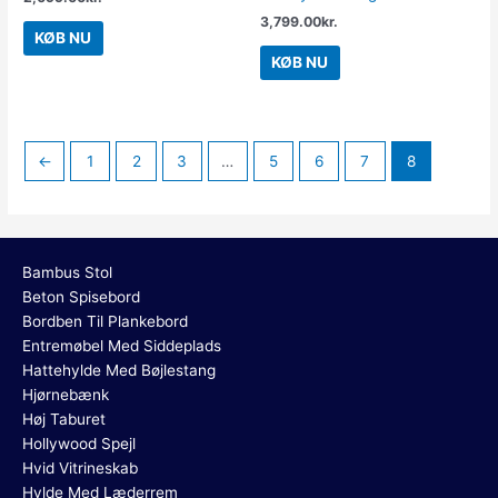
3,799.00
kr.
KØB NU
KØB NU
←
1
2
3
…
5
6
7
8
Bambus Stol
Beton Spisebord
Bordben Til Plankebord
Entremøbel Med Siddeplads
Hattehylde Med Bøjlestang
Hjørnebænk
Høj Taburet
Hollywood Spejl
Hvid Vitrineskab
Hylde Med Læderrem