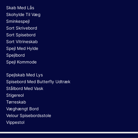
Skab Med Lås
Skohylde Til Væg
Sminkespejl
Sort Skrivebord
Sort Spisebord
Sort Vitrineskab
Spejl Med Hylde
Spejlbord
Spejl Kommode
Spejlskab Med Lys
Spisebord Med Butterfly Udtræk
Stålbord Med Vask
Stigereol
Tørreskab
Væghængt Bord
Velour Spisebordsstole
Vippestol